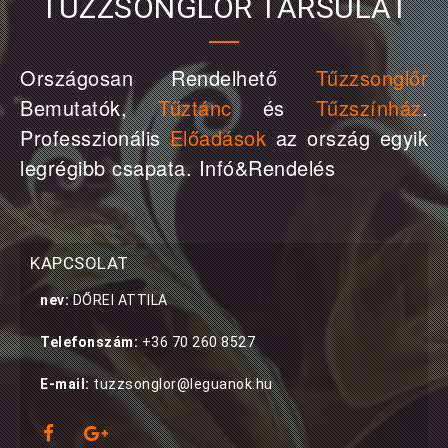
TŰZZSONGLŐR TÁRSULAT
Országosan Rendelhető
Tűzzsonglőr
Bemutatók,
Tűztánc
és
Tűzszínház
.
Professzionális
Előadások
az ország egyik
legrégibb csapata. Infó&Rendelés
KAPCSOLAT
nev:
DŐREI ATTILA
Telefonszám:
+36 70 260 8527
E-mail:
tuzzsonglor@leguanok.hu